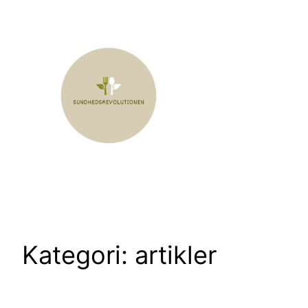
Spring
til
indhold
Kategori:
artikler